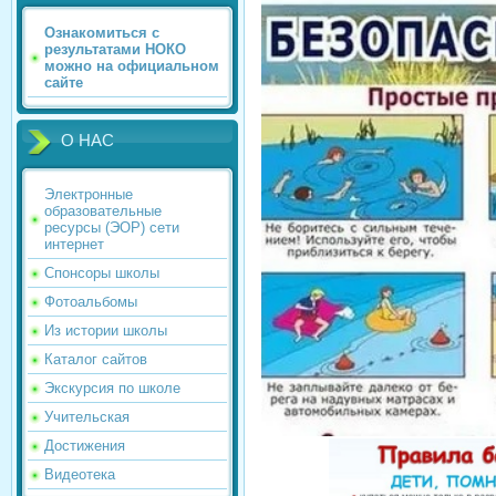
Ознакомиться с
результатами НОКО
можно на официальном
сайте
О НАС
Электронные
образовательные
ресурсы (ЭОР) сети
интернет
Спонсоры школы
Фотоальбомы
Из истории школы
Каталог сайтов
Экскурсия по школе
Учительская
Достижения
Видеотека