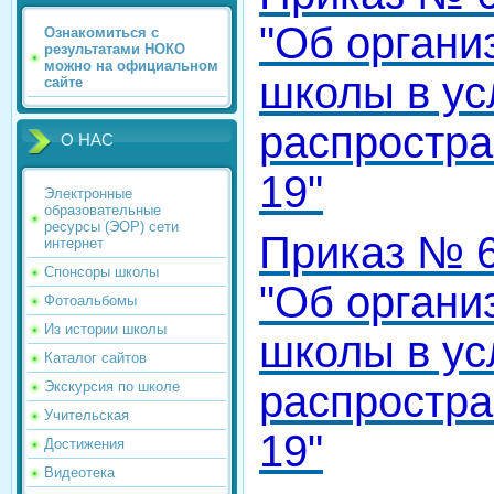
"Об органи
Ознакомиться с
результатами НОКО
можно на официальном
школы в ус
сайте
распростра
О НАС
19"
Электронные
образовательные
ресурсы (ЭОР) сети
Приказ № 6
интернет
Спонсоры школы
"Об органи
Фотоальбомы
Из истории школы
школы в ус
Каталог сайтов
распростра
Экскурсия по школе
Учительская
19"
Достижения
Видеотека