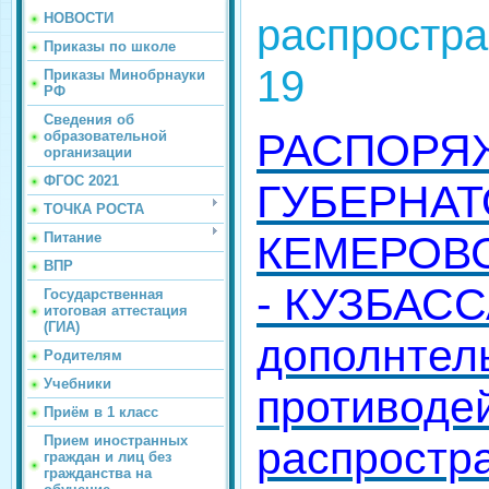
распростра
НОВОСТИ
Приказы по школе
19
Приказы Минобрнауки
РФ
Сведения об
РАСПОРЯ
образовательной
организации
ФГОС 2021
ГУБЕРНАТ
ТОЧКА РОСТА
КЕМЕРОВ
Питание
ВПР
- КУЗБАС
Государственная
итоговая аттестация
(ГИА)
дополнтел
Родителям
Учебники
противоде
Приём в 1 класс
Прием иностранных
распростр
граждан и лиц без
гражданства на