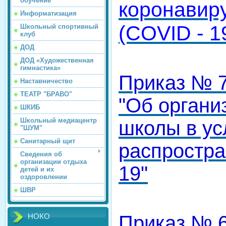
обучение
коронавир
Информатизация
(COVID - 1
Школьный спортивный
клуб
ДОД
ДОД «Художественная
гимнастика»
Приказ № 7
Наставничество
ТЕАТР "БРАВО"
"Об органи
ШКИБ
Школьный медиацентр
школы в ус
"ШУМ"
Санитарный щит
распростра
Сведения об
организации отдыха
19"
детей и их
оздоровлении
ШВР
Приказ № 6
НОКО