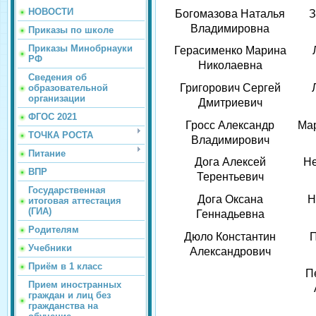
НОВОСТИ
Богомазова Наталья
З
Владимировна
Приказы по школе
Приказы Минобрнауки
Герасименко Марина
РФ
Николаевна
Сведения об
Григорович Сергей
образовательной
организации
Дмитриевич
ФГОС 2021
Гросс Александр
Ма
ТОЧКА РОСТА
Владимирович
Питание
Дога Алексей
Н
ВПР
Терентьевич
Государственная
Дога Оксана
Н
итоговая аттестация
(ГИА)
Геннадьевна
Родителям
Дюло Константин
Учебники
Александрович
Приём в 1 класс
П
Прием иностранных
граждан и лиц без
гражданства на