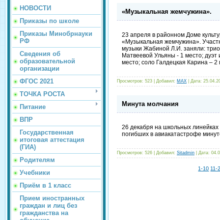
НОВОСТИ
«Музыкальная жемчужина».
Приказы по школе
Приказы Минобрнауки
23 апреля в районном Доме культу
РФ
«Музыкальная жемчужина». Участ
музыки Жабиной Л.И. заняли: три
Сведения об
Матвеевой Ульяны - 1 место; дуэт
образовательной
место; соло Галдецкая Карина – 2 
организации
ФГОС 2021
Просмотров:
523
|
Добавил:
MAX
|
Дата:
25.04.2
ТОЧКА РОСТА
Минута молчания
Питание
ВПР
26 декабря на школьных линейках 
Государственная
погибших в авиакатастрофе минут
итоговая аттестация
(ГИА)
Просмотров:
526
|
Добавил:
Sitadmin
|
Дата:
04.
Родителям
1-10
11-
Учебники
Приём в 1 класс
Прием иностранных
граждан и лиц без
гражданства на