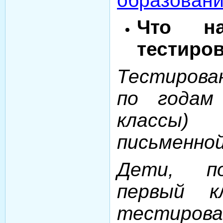
образовани
Что н
тестиро
Тестирова
по годам 
классы)
письменно
Дети, п
первый к
тестиров