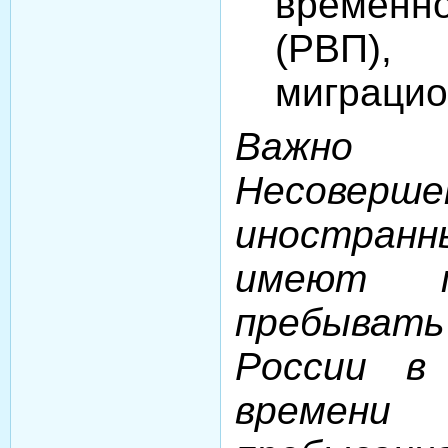
временн
(РВП)
миграцио
Важн
Несоверше
иностран
имеют п
пребывать
России в
времен