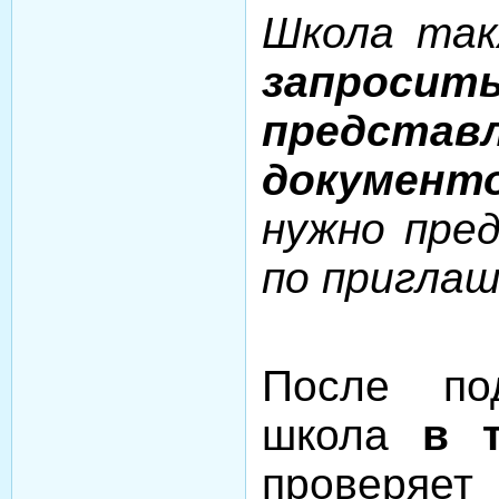
Школа так
запроси
представ
документ
нужно пре
по пригла
После по
школа
в 
проверяет