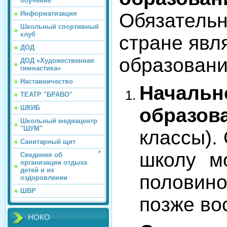
обучение
Информатизация
Обязательн
Школьный спортивный
клуб
стране явл
ДОД
образовани
ДОД «Художественная
гимнастика»
Наставничество
Начал
ТЕАТР "БРАВО"
ШКИБ
образов
Школьный медиацентр
"ШУМ"
классы).
Санитарный щит
школу м
Сведения об
организации отдыха
детей и их
половин
оздоровлении
ШВР
позже во
НОКО