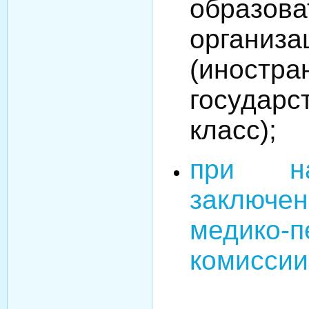
образова
организа
(иностра
государст
класс);
при на
заключе
медико-п
комиссии