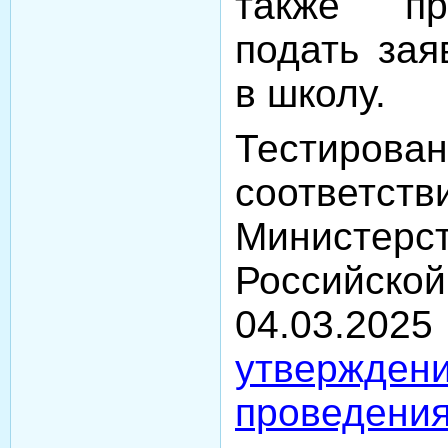
также пр
подать зая
в школу.
Тестирован
соответст
Министерс
Российско
04.03.20
утвержд
пров