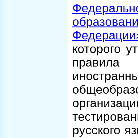
Федеральн
образован
Федерации
которого у
правил
иностран
общеобраз
организац
тестиров
русского я