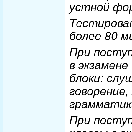
устной фо
Тестиров
более 80 м
При поступ
в экзамен
блоки: слу
говорение,
грамматик
При поступ