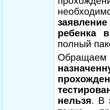
прохождени
необходи
заявлен
ребенка 
полный пак
Обращаем
назнач
прохожде
тестиров
нельзя
. В