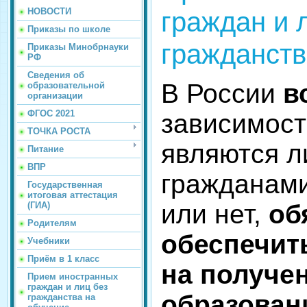
граждан и 
НОВОСТИ
Приказы по школе
гражданств
Приказы Минобрнауки
РФ
Сведения об
В России
в
образовательной
организации
ФГОС 2021
зависимости
ТОЧКА РОСТА
являются л
Питание
ВПР
гражданам
Государственная
итоговая аттестация
или нет,
об
(ГИА)
Родителям
обеспечит
Учебники
Приём в 1 класс
на получе
Прием иностранных
граждан и лиц без
образован
гражданства на