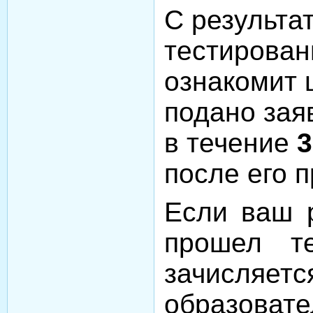
С результа
тестирован
ознакомит 
подано зая
в течение
3
после его 
Если ваш 
прошел те
зачис
образоват