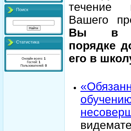
течение 
Поиск
Вашего пр
Вы в о
порядке д
Статистика
его в школ
Онлайн всего:
1
Гостей:
1
Пользователей:
0
«Обязанн
обучению
несовер
видемат