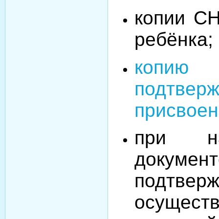
копии С
ребёнка;
копию
подтвер
присвоен
при на
документ
подтвер
осущес