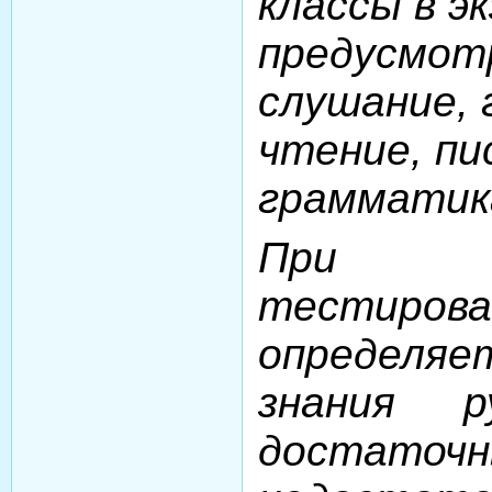
классы в э
предусмот
слушание, 
чтение, пи
грамматик
При п
тестирова
определя
знания р
достат