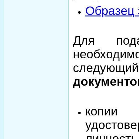
Образец 
Для пода
необход
следую
документо
копии 
удосто
личнос