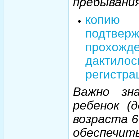
пребывания
копию
подтвер
прохожд
дактилос
регистра
Важно зн
ребенок (д
возраста 6
обеспечи