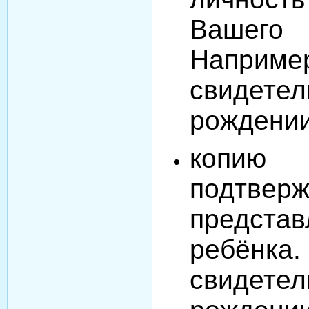
Вашег
Наприме
свиде
рождении
копию
подтвер
предста
ребёнк
свиде