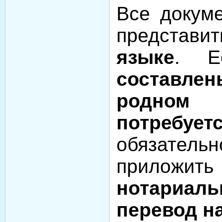
Все докум
представ
языке
. Е
составл
родн
потр
обязател
прилож
нотариал
перевод н