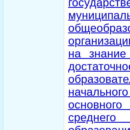
государ
муниципал
общеобраз
организац
на знание 
достаточн
образоват
начальн
основно
средне