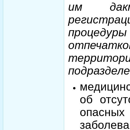
им дакти
регистра
процед
отпечатк
территори
подразделе
медицин
об отсут
опасных
заболева