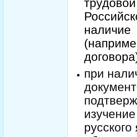
трудовой
Российс
нали
(наприм
договора)
при нали
документ
подтвер
изучение
русского 