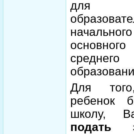
для 
образоват
начальн
основно
средне
образовани
Для тог
ребенок 
школу, В
подать 