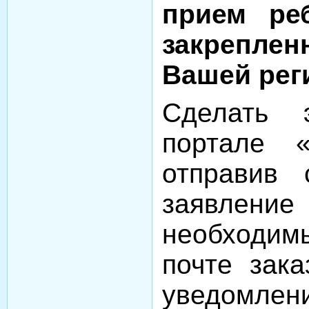
прием ре
закрепле
Вашей рег
Сделать 
портале 
отправив 
заявлен
необходим
почте
зак
уведомлени