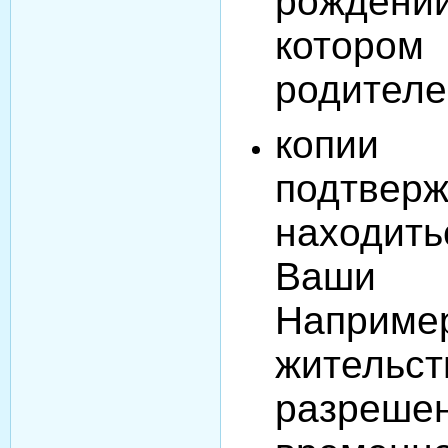
рожден
которо
родителе
копии 
подтвер
находит
Ваши 
Напри
житель
разр