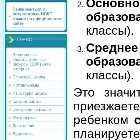
Осно
Ознакомиться с
обра
результатами НОКО
можно на официальном
сайте
классы).
О НАС
Сред
Электронные
образ
образовательные
ресурсы (ЭОР) сети
интернет
классы).
Спонсоры школы
Фотоальбомы
Это значи
Из истории школы
Каталог сайтов
приезжае
Экскурсия по школе
ребенком
Учительская
Достижения
планирует
Видеотека