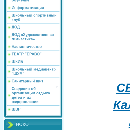
обучение
Информатизация
Школьный спортивный
клуб
ДОД
ДОД «Художественная
гимнастика»
Наставничество
ТЕАТР "БРАВО"
ШКИБ
Школьный медиацентр
"ШУМ"
Санитарный щит
С
Сведения об
организации отдыха
детей и их
Ка
оздоровлении
ШВР
НОКО