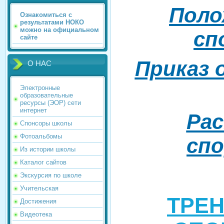
Поло
Ознакомиться с
результатами НОКО
можно на официальном
сп
сайте
Приказ 
О НАС
Электронные
образовательные
ресурсы (ЭОР) сети
интернет
Ра
Спонсоры школы
Фотоальбомы
сп
Из истории школы
Каталог сайтов
Экскурсия по школе
Учительская
ТРЕ
Достижения
Видеотека