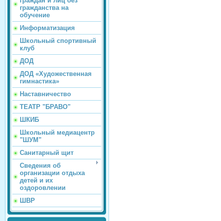
граждан и лиц без
гражданства на
обучение
Информатизация
Школьный спортивный
клуб
ДОД
ДОД «Художественная
гимнастика»
Наставничество
ТЕАТР "БРАВО"
ШКИБ
Школьный медиацентр
"ШУМ"
Санитарный щит
Сведения об
организации отдыха
детей и их
оздоровлении
ШВР