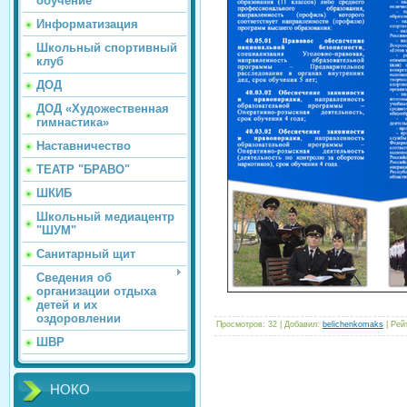
обучение
Информатизация
Школьный спортивный
клуб
ДОД
ДОД «Художественная
гимнастика»
Наставничество
ТЕАТР "БРАВО"
ШКИБ
Школьный медиацентр
"ШУМ"
Санитарный щит
Сведения об
организации отдыха
детей и их
оздоровлении
Просмотров
:
32
|
Добавил
:
belichenkomaks
|
Рей
ШВР
НОКО