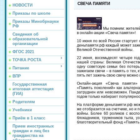
СВЕЧА ПАМЯТИ
НОВОСТИ
Приказы по школе
Приказы Минобрнауки
РФ
Мы помним: жителей
в онлайн-акции «Свеча памяти»!
Сведения об
образовательной
10 июня по всей России стартует
организации
деньпамяти.рф каждый может заже
Великой Отечественной войны.
ФГОС 2021
22 июня, восемьдесят четыре год
ТОЧКА РОСТА
нашей страны: Великая Отечеств
одну советскую семьи без потерь
Питание
зажигаем свечи – в память о тех, 
пять лет зажечь свою свечу можно
ВПР
Онлайн-акция «Свеча памяти»
Государственная
«Память поколений» как альтерна
итоговая аттестация
затруднен или невозможен. Панд
(ГИА)
годом только набирает популярнос
Родителям
На платформе деньпамяти.рф можн
же отобразится на счетчике, но и
Учебники
войны. Более 60 роликов с воспо
Приём в 1 класс
блокадников, тружеников тыла, у
благотворительный фонд «Память 
Прием иностранных
граждан и лиц без
гражданства на